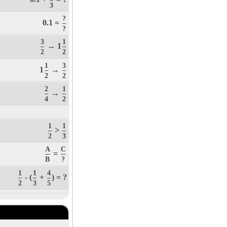
3
?
0.1 =
?
3
1
→ 1
2
2
1
3
1
→
2
2
2
1
→
4
2
1
1
>
2
3
A
C
=
B
?
1
1
4
- (
+
) = ?
2
3
5