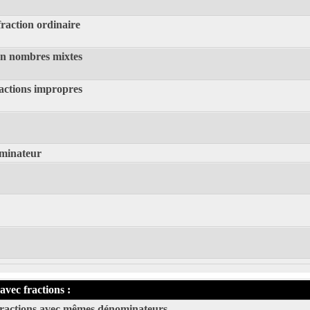
fraction ordinaire
en nombres mixtes
actions impropres
ominateur
vec fractions :
 fractions avec mêmes dénominateurs.