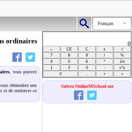
Français
ns ordinaires
0
aires
, vous pouvez
, vous obtiendrez une
Suivez OnlineMSchool sur
s et de renforcer ce