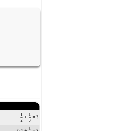
1
1
+
= ?
2
3
1
0.1 +
= ?