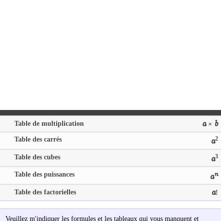
Table de multiplication
a
b
×
Table des carrés
2
a
Table des cubes
3
a
Table des puissances
n
a
Table des factorielles
a
!
Veuillez m'indiquer les formules et les tableaux qui vous manquent et