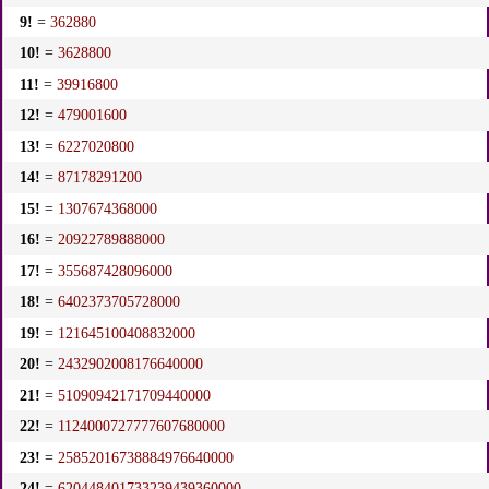
9!
=
362880
10!
=
3628800
11!
=
39916800
12!
=
479001600
13!
=
6227020800
14!
=
87178291200
15!
=
1307674368000
16!
=
20922789888000
17!
=
355687428096000
18!
=
6402373705728000
19!
=
121645100408832000
20!
=
2432902008176640000
21!
=
51090942171709440000
22!
=
1124000727777607680000
23!
=
25852016738884976640000
24!
=
620448401733239439360000