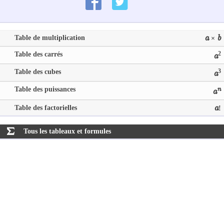
Table de multiplication
a
b
×
Table des carrés
2
a
Table des cubes
3
a
Table des puissances
n
a
Table des factorielles
a
!
Tous les tableaux et formules
