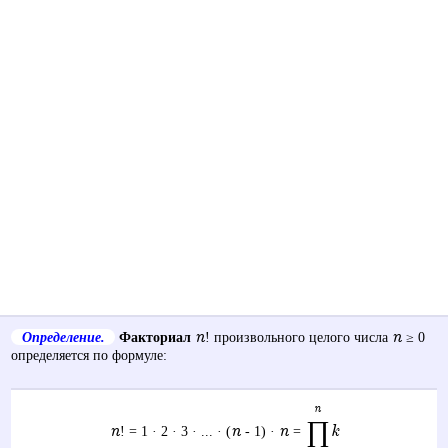
n
n
Определение.
Факториал
! произвольного целого числа
≥ 0
определяется по формуле:
n
∏
n
n
n
k
! = 1 · 2 · 3 · ... · (
- 1) ·
=