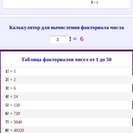
k
= 0
Калькулятор для вычисления факториала числа
!
=
6
Таблица факториалов чисел от 1 до 50
1!
=
1
2!
=
2
3!
=
6
4!
=
24
5!
=
120
6!
=
720
7!
=
5040
8!
=
40320