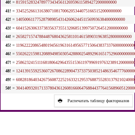
40!
=
815915283247897734345611269596115894272000000000
41!
=
33452526613163807108170062053440751665152000000000
42!
=
1405006117752879898543142606244511569936384000000000
43!
=
60415263063373835637355132068513997507264512000000000
44!
=
2658271574788448768043625811014615890319638528000000000
45!
=
11962222086548019456196316149565771506438373376000000000
46!
=
55026221598120889498503054288002548929616517529600000000
47!
=
25862324151116818064296435515361197996919763238912000000
48!
=
12413915592536072670862289047373375038521486354677760000
49!
=
60828186403426756087225216332129537688755283137921024000
50!
=
30414093201713378043612608166064768844377641568960512000
Распечатать таблицу факториалов
