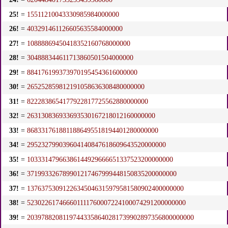
25!
=
15511210043330985984000000
26!
=
403291461126605635584000000
27!
=
10888869450418352160768000000
28!
=
304888344611713860501504000000
29!
=
8841761993739701954543616000000
30!
=
265252859812191058636308480000000
31!
=
8222838654177922817725562880000000
32!
=
263130836933693530167218012160000000
33!
=
8683317618811886495518194401280000000
34!
=
295232799039604140847618609643520000000
35!
=
10333147966386144929666651337523200000000
36!
=
371993326789901217467999448150835200000000
37!
=
13763753091226345046315979581580902400000000
38!
=
523022617466601111760007224100074291200000000
39!
=
20397882081197443358640281739902897356800000000