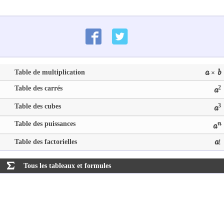
Table de multiplication
a
b
×
Table des carrés
2
a
Table des cubes
3
a
Table des puissances
n
a
Table des factorielles
a
!
Tous les tableaux et formules
