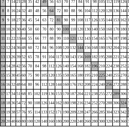
7
7
14
21
28
35
42
49
56
63
70
77
84
91
98
105
112
119
126
8
8
16
24
32
40
48
56
64
72
80
88
96
104
112
120
128
136
144
9
9
18
27
36
45
54
63
72
81
90
99
108
117
126
135
144
153
162
10
10
20
30
40
50
60
70
80
90
100
110
120
130
140
150
160
170
180
11
11
22
33
44
55
66
77
88
99
110
121
132
143
154
165
176
187
198
12
12
24
36
48
60
72
84
96
108
120
132
144
156
168
180
192
204
216
13
13
26
39
52
65
78
91
104
117
130
143
156
169
182
195
208
221
234
14
14
28
42
56
70
84
98
112
126
140
154
168
182
196
210
224
238
252
15
15
30
45
60
75
90
105
120
135
150
165
180
195
210
225
240
255
270
16
16
32
48
64
80
96
112
128
144
160
176
192
208
224
240
256
272
288
17
17
34
51
68
85
102
119
136
153
170
187
204
221
238
255
272
289
306
18
18
36
54
72
90
108
126
144
162
180
198
216
234
252
270
288
306
324
19
19
38
57
76
95
114
133
152
171
190
209
228
247
266
285
304
323
342
20
20
40
60
80
100
120
140
160
180
200
220
240
260
280
300
320
340
360