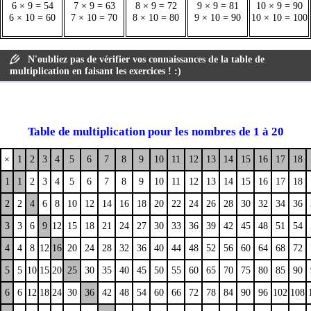
6 × 9 = 54
7 × 9 = 63
8 × 9 = 72
9 × 9 = 81
10 × 9 = 90
6 × 10 = 60
7 × 10 = 70
8 × 10 = 80
9 × 10 = 90
10 × 10 = 100
N'oubliez pas de vérifier vos connaissances de la table de
multiplication en faisant les exercices ! :)
Table de multiplication pour les nombres de 1 à 20
×
1
2
3
4
5
6
7
8
9
10
11
12
13
14
15
16
17
18
1
1
2
3
4
5
6
7
8
9
10
11
12
13
14
15
16
17
18
2
2
4
6
8
10
12
14
16
18
20
22
24
26
28
30
32
34
36
3
3
6
9
12
15
18
21
24
27
30
33
36
39
42
45
48
51
54
4
4
8
12
16
20
24
28
32
36
40
44
48
52
56
60
64
68
72
5
5
10
15
20
25
30
35
40
45
50
55
60
65
70
75
80
85
90
6
6
12
18
24
30
36
42
48
54
60
66
72
78
84
90
96
102
108