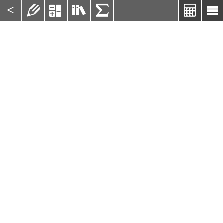
<





