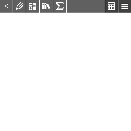
<





