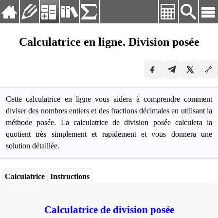
Langvig:
Français
Calculatrice en ligne. Division posée
Deutsch
Accueil
English
🔗
Exercices
Español
Français
Calculatrices
Русский
Cette calculatrice en ligne vous aidera à comprendre comment
Bibliothèque
Українська
diviser des nombres entiers et des fractions décimales en utilisant la
méthode posée. La calculatrice de division posée calculera la
Formules
quotient très simplement et rapidement et vous donnera une
solution détaillée.
Calculatrice
Instructions
Calculatrice de division posée