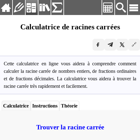
Langvig:
Français
Calculatrice de racines carrées
Deutsch
Accueil
English
🔗
Exercices
Español
Français
Calculatrices
Русский
Cette calculatrice en ligne vous aidera à comprendre comment
Bibliothèque
Українська
calculer la racine carrée de nombres entiers, de fractions ordinaires
et de fractions décimales. La calculatrice vous aidera à trouver la
Formules
racine carrée très rapidement et facilement.
Calculatrice
Instructions
Théorie
Trouver la racine carrée