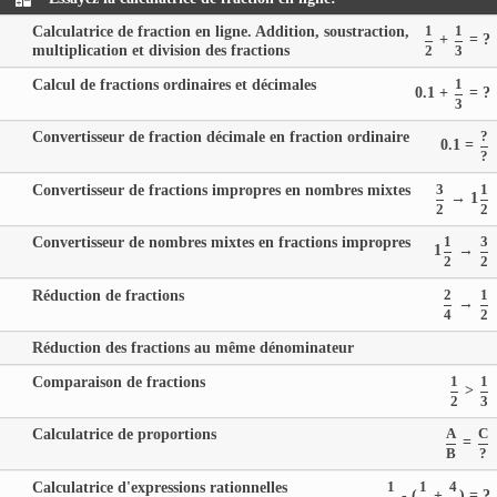
Calculatrice de fraction en ligne. Addition, soustraction,
1
1
+
= ?
multiplication et division des fractions
2
3
Calcul de fractions ordinaires et décimales
1
0.1 +
= ?
3
Convertisseur de fraction décimale en fraction ordinaire
?
0.1 =
?
Convertisseur de fractions impropres en nombres mixtes
3
1
→ 1
2
2
Convertisseur de nombres mixtes en fractions impropres
1
3
1
→
2
2
Réduction de fractions
2
1
→
4
2
Réduction des fractions au même dénominateur
Comparaison de fractions
1
1
>
2
3
Calculatrice de proportions
A
C
=
B
?
Calculatrice d'expressions rationnelles
1
1
4
- (
+
) = ?