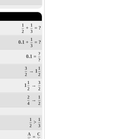
1
1
+
= ?
2
3
1
0.1 +
= ?
3
?
0.1 =
?
3
1
→ 1
2
2
1
3
1
→
2
2
2
1
→
4
2
1
1
>
2
3
A
C
=