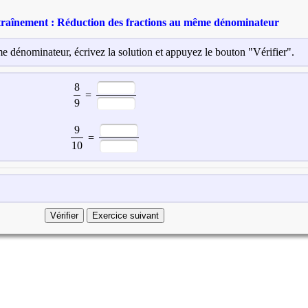
ntraînement : Réduction des fractions au même dénominateur
e dénominateur, écrivez la solution et appuyez le bouton "Vérifier".
8
=
9
9
=
10