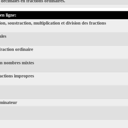
décimales en fractions ordinaires.
en ligne:
on, soustraction, multiplication et division des fractions
ales
fraction ordinaire
en nombres mixtes
actions impropres
ominateur