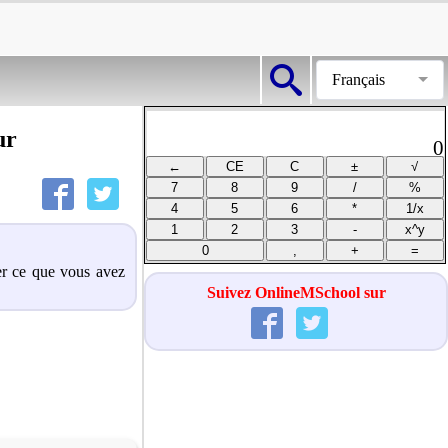
Français
ur
0
der ce que vous avez
Suivez OnlineMSchool sur