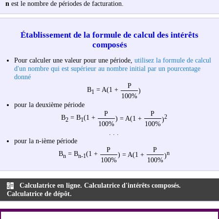
n
est le nombre de périodes de facturation.
Établissement de la formule de calcul des intérêts
composés
Pour calculer une valeur pour une période,
utilisez la formule de calcul
d'un nombre qui est supérieur au nombre initial par un pourcentage
donné
P
B
= A(1 +
)
1
100%
pour la deuxième période
P
P
B
= B
(1 +
2
) = A(1 +
)
2
1
100%
100%
. . .
pour la n-ième période
P
P
B
= B
(1 +
n
) = A(1 +
)
n
n-1
100%
100%
Calculatrice en ligne. Calculatrice d'intérêts composés.
Calculatrice de dépôt.