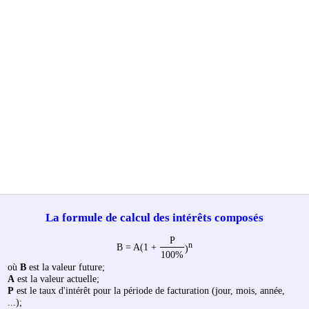
La formule de calcul des intérêts composés
P
n
B = A(1 +
)
100%
où
B
est la valeur future;
A
est la valeur actuelle;
P
est le taux d'intérêt pour la période de facturation (jour, mois, année,
...);