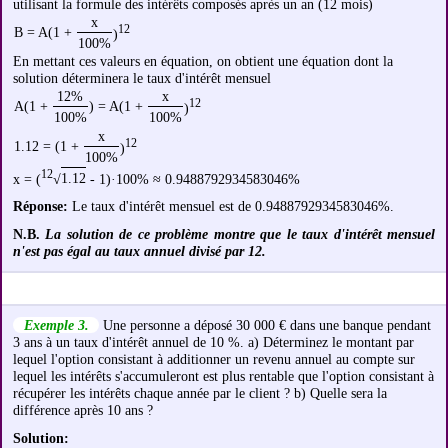
utilisant la formule des intérêts composés après un an (12 mois)
x
12
B = A(1 +
)
100%
En mettant ces valeurs en équation, on obtient une équation dont la
solution déterminera le taux d'intérêt mensuel
12%
x
12
A(1 +
) = A(1 +
)
100%
100%
x
12
1.12 = (1 +
)
100%
12
x = (
√
1.12
- 1)·100% ≈ 0.9488792934583046%
Réponse:
Le taux d'intérêt mensuel est de 0.9488792934583046%.
N.B.
La solution de ce problème montre que le taux d'intérêt mensuel
n'est pas égal au taux annuel divisé par 12.
Exemple 3.
Une personne a déposé 30 000 € dans une banque pendant
3 ans à un taux d'intérêt annuel de 10 %. a) Déterminez le montant par
lequel l'option consistant à additionner un revenu annuel au compte sur
lequel les intérêts s'accumuleront est plus rentable que l'option consistant à
récupérer les intérêts chaque année par le client ? b) Quelle sera la
différence après 10 ans ?
Solution: