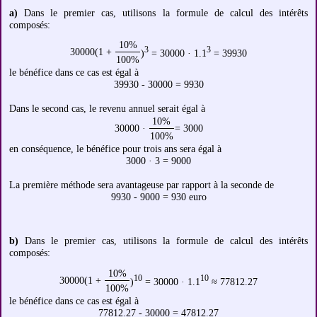
a)
Dans le premier cas, utilisons la formule de calcul des intérêts
composés:
10%
3
3
30000(1 +
)
= 30000 · 1.1
= 39930
100%
le bénéfice dans ce cas est égal à
39930 - 30000 = 9930
Dans le second cas, le revenu annuel serait égal à
10%
30000 ·
= 3000
100%
en conséquence, le bénéfice pour trois ans sera égal à
3000 · 3 = 9000
La première méthode sera avantageuse par rapport à la seconde de
9930 - 9000 = 930 euro
b)
Dans le premier cas, utilisons la formule de calcul des intérêts
composés:
10%
10
10
30000(1 +
)
= 30000 · 1.1
≈ 77812.27
100%
le bénéfice dans ce cas est égal à
77812.27 - 30000 = 47812.27